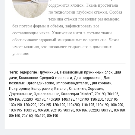
содержится хлопок. Ткань простегана
по технологии глубокой стежки. Особая
техника стёжки позволяет равномерно,
без потери формы и объёма, зафиксировать все
составляющие чехла. Хлопковые нити в составе ткани
обеспечивают здоровый микроклимат во время сна. Чехол
имеет молнию, что позволяет стирать его в домашних
условиях.
Теги:
Недорогие
,
Пружинные
,
Независимый пружинный блок
,
Для
дачи
,
Кокосовые
,
Средней жесткости
,
Для подростков
,
Для
пожилых
,
Ортопедические
,
От производителей
,
Для кровати
,
Полуторные
,
Белорусские
,
Каталог
,
Спальные
,
Хорошие
,
Двуспальные
,
Односпальные
,
Коллекция "Kinder"
,
70x190
,
70x195
,
80x186
,
70x200
,
70х170
,
140x200
,
140x195
,
140x190
,
130x200
,
130x195
,
130x190
,
120x200
,
120x195
,
120x190
,
110x200
,
110х195
,
110х190
,
100x200
,
100x195
,
100x190
,
90x200
,
90x195
,
90x190
,
90x186
,
80x200
,
80x195
,
80x180
,
80x160
,
70x160
,
60x170
,
80x190