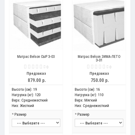
Матрас Belson СЫР Э-03
Матрас Belson ЗИМА-ЛЕТО
Э-01
0
0
Предзаказ
Предзаказ
879.00 р.
750.00 р.
Высота (см):
19
Высота (см):
16
Нагрузка (кг):
120
Нагрузка (кг):
110
Верх:
Среднежесткий
Верх:
Мягкий
Низ:
Жесткий
Низ:
Среднежесткий
Размер
Размер