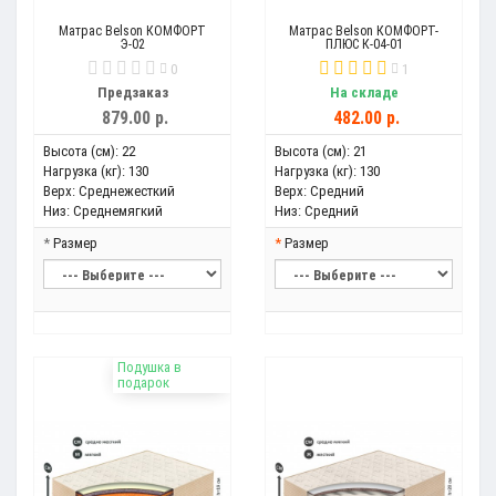
Матрас Belson КОМФОРТ
Матрас Belson КОМФОРТ-
Э-02
ПЛЮС К-04-01
0
1
Предзаказ
На складе
879.00 р.
482.00 р.
Высота (см):
22
Высота (см):
21
Нагрузка (кг):
130
Нагрузка (кг):
130
Верх:
Среднежесткий
Верх:
Средний
Низ:
Среднемягкий
Низ:
Средний
Размер
Размер
Подушка в
подарок