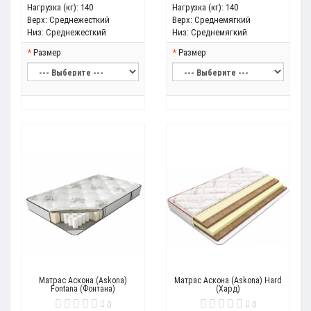
Нагрузка (кг):
140
Нагрузка (кг):
140
Верх:
Среднежесткий
Верх:
Среднемягкий
Низ:
Среднежесткий
Низ:
Среднемягкий
Размер
Размер
Матрас Аскона (Askona)
Матрас Аскона (Askona) Hard
Fontana (Фонтана)
(Хард)
0
0