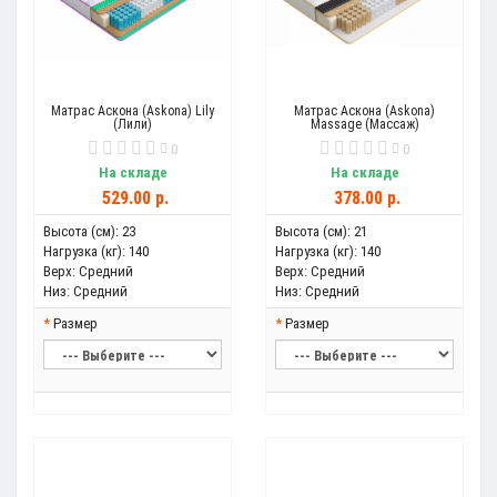
Матрас Аскона (Askona) Lily
Матрас Аскона (Askona)
(Лили)
Massage (Массаж)
0
0
На складе
На складе
529.00 р.
378.00 р.
Высота (см):
23
Высота (см):
21
Нагрузка (кг):
140
Нагрузка (кг):
140
Верх:
Средний
Верх:
Средний
Низ:
Средний
Низ:
Средний
Размер
Размер