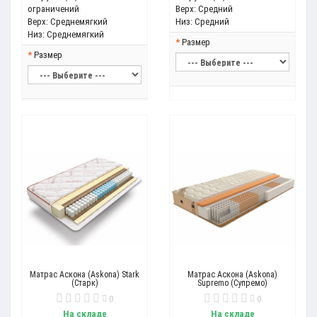
ограничений
Верх:
Средний
Верх:
Среднемягкий
Низ:
Средний
Низ:
Среднемягкий
Размер
Размер
Матрас Аскона (Askona) Stark
Матрас Аскона (Askona)
(Старк)
Supremo (Супремо)
0
0
На складе
На складе