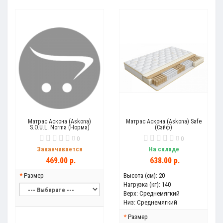
Матрас Аскона (Askona)
Матрас Аскона (Askona) Safe
S.O.U.L. Norma (Норма)
(Сэйф)
0
0
Заканчивается
На складе
469.00 р.
638.00 р.
Размер
Высота (см):
20
Нагрузка (кг):
140
Верх:
Среднемягкий
Низ:
Среднемягкий
Размер