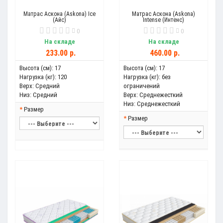
Матрас Аскона (Askona) Ice
Матрас Аскона (Askona)
(Айс)
Intense (Интенс)
0
0
На складе
На складе
233.00 р.
460.00 р.
Высота (см):
17
Высота (см):
17
Нагрузка (кг):
120
Нагрузка (кг):
без
Верх:
Средний
ограничений
Низ:
Средний
Верх:
Среднежесткий
Низ:
Среднежесткий
Размер
Размер