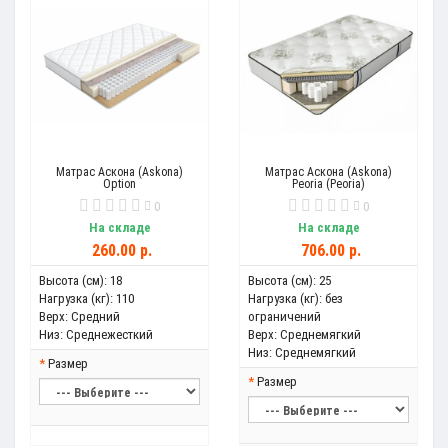
Матрас Аскона (Askona)
Матрас Аскона (Askona)
Option
Peoria (Peoria)
0
0
На складе
На складе
260.00 р.
706.00 р.
Высота (см):
18
Высота (см):
25
Нагрузка (кг):
110
Нагрузка (кг):
без
Верх:
Средний
ограничений
Низ:
Среднежесткий
Верх:
Среднемягкий
Низ:
Среднемягкий
Размер
Размер