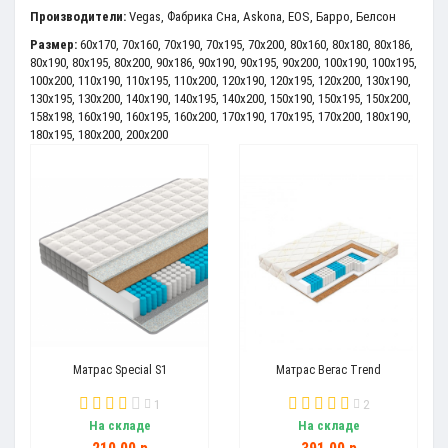
Производители:
Vegas
,
Фабрика Сна
,
Askona
,
EOS
,
Барро
,
Белсон
Размер:
60x170
,
70x160
,
70x190
,
70x195
,
70x200
,
80x160
,
80x180
,
80x186
,
80x190
,
80x195
,
80x200
,
90x186
,
90x190
,
90x195
,
90x200
,
100x190
,
100x195
,
100x200
,
110x190
,
110x195
,
110x200
,
120x190
,
120x195
,
120x200
,
130x190
,
130x195
,
130x200
,
140x190
,
140x195
,
140x200
,
150x190
,
150x195
,
150x200
,
158x198
,
160x190
,
160x195
,
160x200
,
170x190
,
170x195
,
170x200
,
180x190
,
180x195
,
180x200
,
200x200
Матрас Special S1
Матрас Вегас Trend
1
2
На складе
На складе