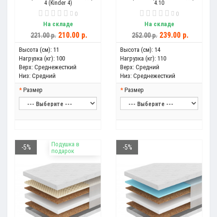
4 (Kinder 4)
4.10
0
0
На складе
На складе
210.00 р.
239.00 р.
221.00 р.
252.00 р.
Высота (см):
11
Высота (см):
14
Нагрузка (кг):
100
Нагрузка (кг):
110
Верх:
Среднежесткий
Верх:
Средний
Низ:
Средний
Низ:
Среднежесткий
Размер
Размер
Подушка в
-5%
-5%
подарок