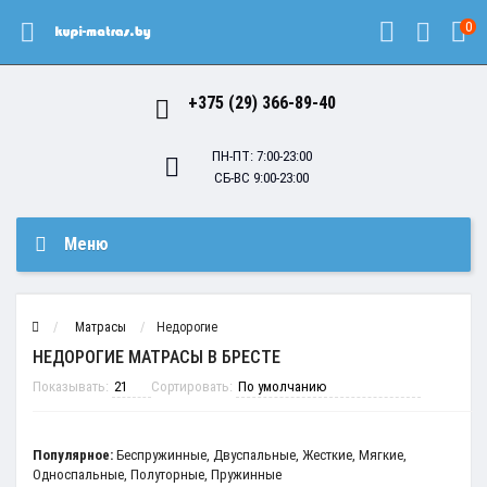
0
+375 (29) 366-89-40
ПН-ПТ: 7:00-23:00
СБ-ВС 9:00-23:00
Меню
Матрасы
Недорогие
НЕДОРОГИЕ МАТРАСЫ В БРЕСТЕ
Показывать:
Сортировать:
Популярное:
Беспружинные
,
Двуспальные
,
Жесткие
,
Мягкие
,
Односпальные
,
Полуторные
,
Пружинные