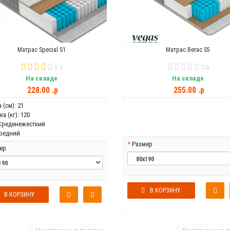
Матрас Special S1
Матрас Вегас S5
1
0
На складе
На складе
228.00 .p
255.00 .p
 (см):
21
а (кг):
120
Среденежесткий
редний
Размер
ер
В КОРЗИНУ
В КОРЗИНУ