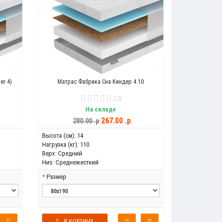
er 4)
Матрас Фабрика Сна Киндер 4.10
0
На складе
267.00 .p
280.00 .p
Высота (см):
14
Нагрузка (кг):
110
Верх:
Средний
Низ:
Среднежесткий
Размер
В КОРЗИНУ