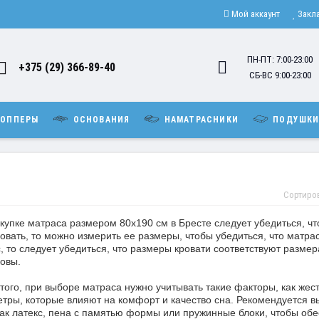
Мой аккаунт
Закл
ПН-ПТ: 7:00-23:00
+375 (29) 366-89-40
СБ-ВС 9:00-23:00
ОППЕРЫ
ОСНОВАНИЯ
НАМАТРАСНИКИ
ПОДУШК
Сортиро
купке матраса размером 80x190 см в Бресте следует убедиться, чт
ровать, то можно измерить ее размеры, чтобы убедиться, что матрас
, то следует убедиться, что размеры кровати соответствуют разме
овы.
того, при выборе матраса нужно учитывать такие факторы, как жест
тры, которые влияют на комфорт и качество сна. Рекомендуется в
как латекс, пена с памятью формы или пружинные блоки, чтобы об