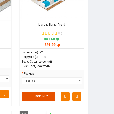
Матрас Вегас Trend
2
На складе
391.00 .p
Высота (см):
22
Нагрузка (кг):
130
Верх:
Среднежесткий
Низ:
Среднежесткий
Размер
В КОРЗИНУ