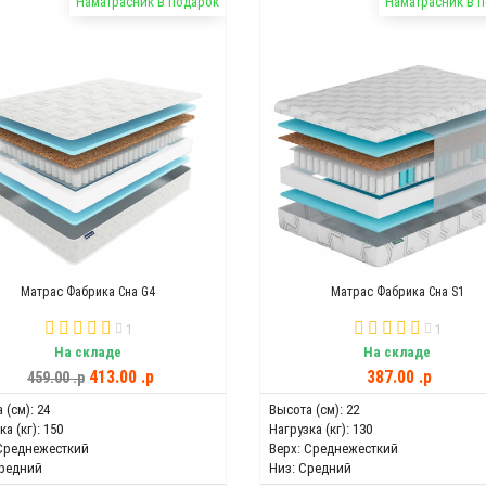
Наматрасник в подарок
Наматрасник в 
Матрас Фабрика Сна G4
Матрас Фабрика Сна S1
1
1
На складе
На складе
413.00 .p
387.00 .p
459.00 .p
 (см):
24
Высота (см):
22
а (кг):
150
Нагрузка (кг):
130
Среднежесткий
Верх:
Среднежесткий
редний
Низ:
Средний