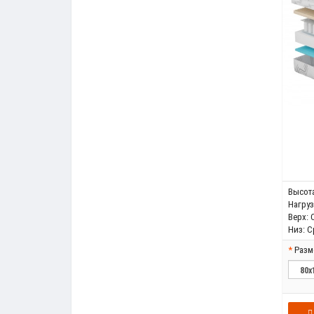
Высота
Нагрузк
Верх:
Низ:
С
Разм