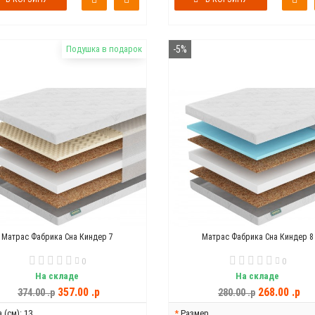
Подушка в подарок
-5%
Матрас Фабрика Сна Киндер 7
Матрас Фабрика Сна Киндер 8
0
0
На складе
На складе
357.00 .p
268.00 .p
374.00 .p
280.00 .p
 (см):
13
Размер