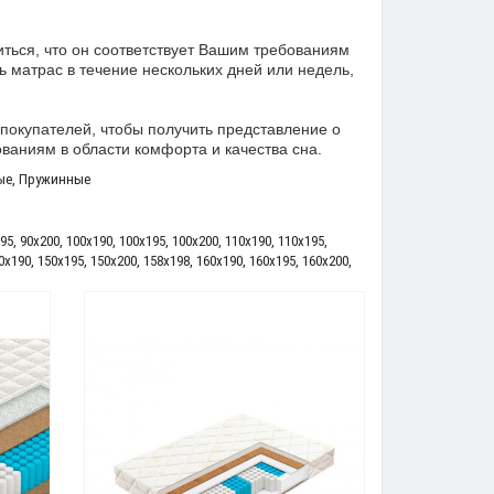
иться, что он соответствует Вашим требованиям
ь матрас в течение нескольких дней или недель,
 покупателей, чтобы получить представление о
ованиям в области комфорта и качества сна.
ые
,
Пружинные
95
,
90x200
,
100x190
,
100x195
,
100x200
,
110x190
,
110x195
,
0x190
,
150x195
,
150x200
,
158x198
,
160x190
,
160x195
,
160x200
,