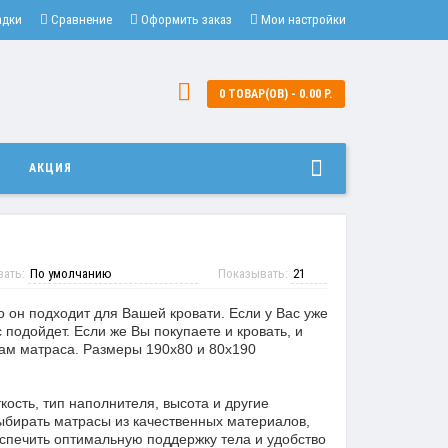
адки
Сравнение
Оформить заказ
Мои настройки
0 ТОВАР(ОВ) - 0.00 Р.
И
АКЦИЯ
вать:
Показывать:
о он подходит для Вашей кровати. Если у Вас уже
 подойдет. Если же Вы покупаете и кровать, и
рам матраса. Размеры 190х80 и 80х190
кость, тип наполнителя, высота и другие
ыбирать матрасы из качественных материалов,
еспечить оптимальную поддержку тела и удобство