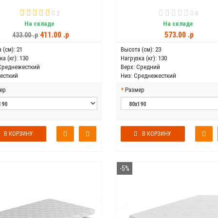
2
0
На складе
На складе
411.00 .p
573.00 .p
433.00 .p
 (см):
21
Высота (см):
23
а (кг):
130
Нагрузка (кг):
130
Среднежесткий
Верх:
Средний
есткий
Низ:
Среднежесткий
ер
Размер
В КОРЗИНУ
В КОРЗИНУ
-5%