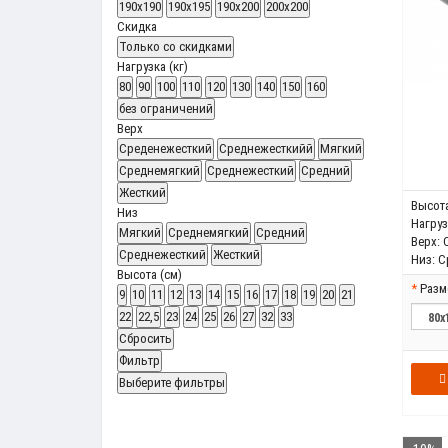
190x190
190x195
190x200
200x200
Скидка
Только со cкидками
Нагрузка (кг)
80
90
100
110
120
130
140
150
160
без ограничений
Верх
Среденежесткий
Среднежесткийй
Мягкий
Среднемягкий
Среднежесткий
Средний
Жесткий
Высота
Низ
Нагрузк
Мягкий
Среднемягкий
Средний
Верх:
Среднежесткий
Жесткий
Низ:
С
Высота (см)
Разм
9
10
11
12
13
14
15
16
17
18
19
20
21
22
22,5
23
24
25
26
27
32
33
Сбросить
Фильтр
Выберите фильтры