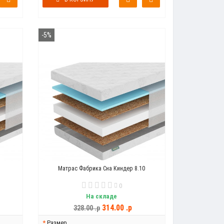
-5%
Матрас Фабрика Сна Киндер 8.10
0
На складе
314.00 .p
328.00 .p
Размер