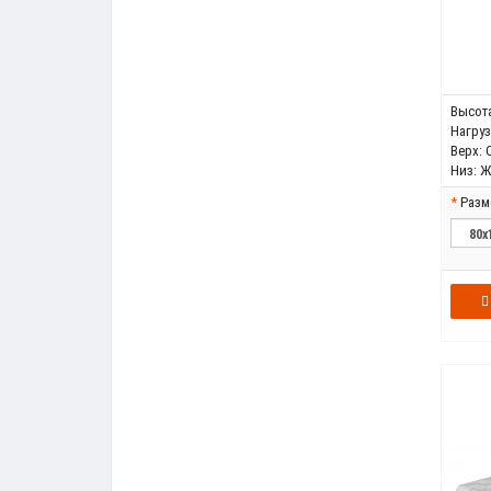
Высота
Нагрузк
Верх:
Низ:
Ж
Разм