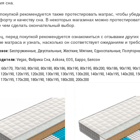
мя сна.
покупкой рекомендуется также протестировать матрас, чтобы убед
форту и качеству сна. В некоторых магазинах можно протестироват
 чем сделать окончательный выбор.
ц, перед покупкой рекомендуется ознакомиться с отзывами других
ве матраса и узнать, насколько он соответствует ожиданиям и треб
рное:
Беспружинные
,
Двуспальные
,
Жесткие
,
Мягкие
,
Односпальные
,
Полуторн
одители:
Vegas
,
Фабрика Сна
,
Askona
,
EOS
,
Барро
,
Белсон
:
60x170
,
70x160
,
80x160
,
80x180
,
80x186
,
80x190
,
80x195
,
80x200
,
90x186
,
90x190
,
90x1
,
120x190
,
120x195
,
120x200
,
130x190
,
130x195
,
130x200
,
140x190
,
140x195
,
140x200
,
15
,
170x195
,
170x200
,
180x190
,
180x195
,
180x200
,
200x200