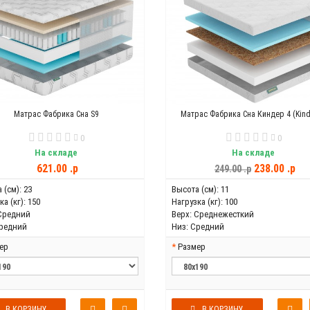
Матрас Фабрика Сна S9
Матрас Фабрика Сна Киндер 4 (Kind
0
0
На складе
На складе
621.00 .p
238.00 .p
249.00 .p
 (см):
23
Высота (см):
11
а (кг):
150
Нагрузка (кг):
100
Средний
Верх:
Среднежесткий
редний
Низ:
Средний
ер
Размер
В КОРЗИНУ
В КОРЗИНУ