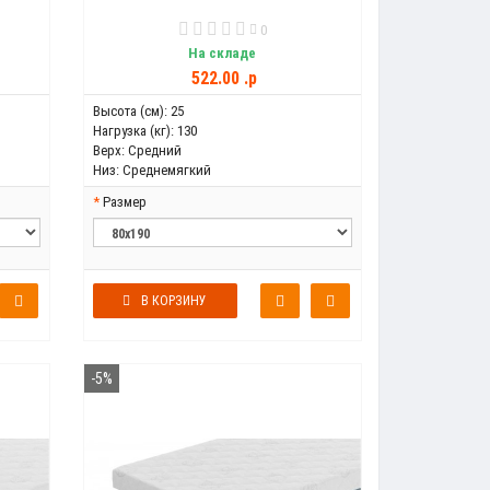
0
На складе
522.00 .p
Высота (см):
25
Нагрузка (кг):
130
Верх:
Средний
Низ:
Среднемягкий
Размер
В КОРЗИНУ
-5%