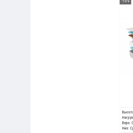
-10%
Высота
Нагрузк
Верх:
Низ:
С