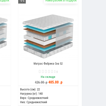
подарок
-5%
Наматрасник в подарок
Матрас Фабрика Сна S2
0
На складе
405.00 .p
426.00 .p
Высота (см):
22
Нагрузка (кг):
140
Верх:
Среднежесткий
Низ:
Среднежесткий