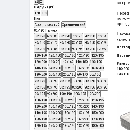
22
24
во вре
Нагрузка (кг)
120
130
Перед 
по ком
Низ
прежде
Среднежесткий
Среднемягкий
80x190
Размер
Наконе
60x120
60x180
60x190
70x140
70x180
70x186
качест
80x150
80x170
80х180
80х186
80х190
80х195
Популя
80х200
90х186
90х190
90х195
90х200
120x60
120x160
120x180
120x186
120х190
120х195
Произв
120х200
140x70
140x160
140x180
140х190
Размер
140х195
140х200
160х190
160х195
160х200
110x200
170x190
180х200
200x190
200x195
60x170
70x160
70x170
70x190
70x195
70x200
80x160
80x180
80x186
80x190
80x195
80x200
90x186
90x190
90x195
90x200
100x190
100x195
100x200
110x190
110x195
110x200
120x190
120x195
120x200
130x190
130x195
130x200
140x190
140x195
140x200
150x190
150x195
150x200
158x198
160x190
160x195
160x200
170x190
170x195
170x200
180x190
180x195
180x200